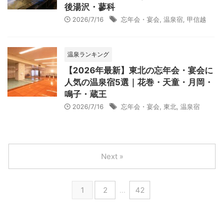
後湯沢・蓼科
2026/7/16
忘年会・宴会
,
温泉宿
,
甲信越
温泉ランキング
【2026年最新】東北の忘年会・宴会に
人気の温泉宿5選｜花巻・天童・月岡・
鳴子・蔵王
2026/7/16
忘年会・宴会
,
東北
,
温泉宿
Next »
1
2
…
42