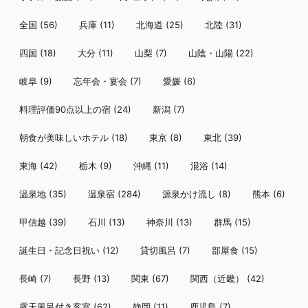
全国
(56)
兵庫
(11)
北海道
(25)
北陸
(31)
四国
(18)
大分
(11)
山梨
(7)
山陰・山陽
(22)
岐阜
(9)
忘年会・宴会
(7)
愛媛
(6)
料理評価90点以上の宿
(24)
新潟
(7)
朝食が美味しいホテル
(18)
東京
(8)
東北
(39)
東海
(42)
栃木
(9)
沖縄
(11)
混浴
(14)
温泉地
(35)
温泉宿
(284)
源泉かけ流し
(8)
熊本
(6)
甲信越
(39)
石川
(13)
神奈川
(13)
群馬
(15)
誕生日・記念日祝い
(12)
貸切風呂
(7)
部屋食
(15)
長崎
(7)
長野
(13)
関東
(67)
関西（近畿）
(42)
露天風呂付き客室
(62)
静岡
(11)
鹿児島
(7)