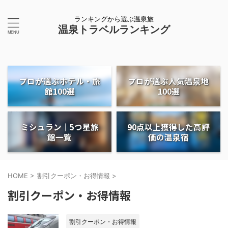
ランキングから選ぶ温泉旅
温泉トラベルランキング
プロが選ぶホテル・旅
プロが選ぶ人気温泉地
館100選
100選
ミシュラン｜5つ星旅
90点以上獲得した高評
館一覧
価の温泉宿
HOME
>
割引クーポン・お得情報
>
割引クーポン・お得情報
割引クーポン・お得情報