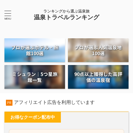
ランキングから選ぶ温泉旅
温泉トラベルランキング
プロが選ぶホテル・旅
プロが選ぶ人気温泉地
館100選
100選
ミシュラン｜5つ星旅
90点以上獲得した高評
館一覧
価の温泉宿
アフィリエイト広告を利用しています
PR
お得なクーポン配布中