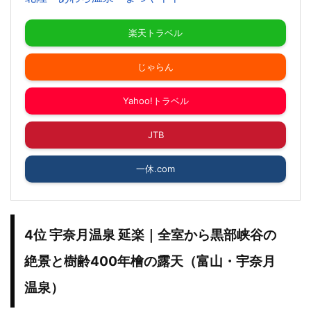
楽天トラベル
じゃらん
Yahoo!トラベル
JTB
一休.com
4位 宇奈月温泉 延楽｜全室から黒部峡谷の
絶景と樹齢400年檜の露天（富山・宇奈月
温泉）