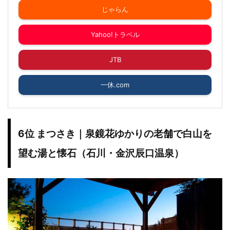
じゃらん
Yahoo!トラベル
JTB
一休.com
6位 まつさき｜泉鏡花ゆかりの老舗で白山を
望む湯と懐石（石川・金沢辰口温泉）