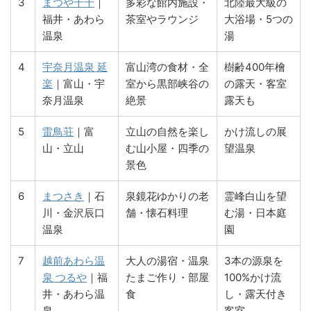
3
まつや千千
｜
多彩な館内施設・
北陸最大級の
福井・あわら
茶室やラウンジ
大浴場・5つの
温泉
湯
4
宇奈月温泉 延
富山湾の食材・全
樹齢400年檜
楽
｜富山・宇
室から黒部峡谷の
の露天・客室
奈月温泉
絶景
露天も
5
雷鳥荘
｜富
立山の自然を楽し
かけ流しの展
山・立山
む山小屋・四季の
望温泉
景色
6
まつさき
｜石
泉鏡花ゆかりの老
霊峰白山を望
川・金沢辰口
舗・懐石料理
む湯・日本庭
温泉
園
7
越前あわら温
大人の湯宿・温泉
3本の源泉を
泉 つるや
｜福
たまご作り・部屋
100%かけ流
井・あわら温
食
し・露天付き
泉
客室