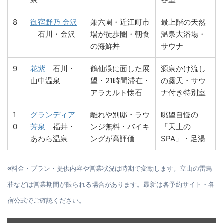
8
御宿野乃 金沢
兼六園・近江町市
最上階の天然
｜石川・金沢
場が徒歩圏・朝食
温泉大浴場・
の海鮮丼
サウナ
9
花紫
｜石川・
鶴仙渓に面した展
源泉かけ流し
山中温泉
望・21時間滞在・
の露天・サウ
アラカルト懐石
ナ付き特別室
1
グランディア
離れや別邸・ラウ
眺望自慢の
0
芳泉
｜福井・
ンジ無料・バイキ
「天上の
あわら温泉
ングが高評価
SPA」・足湯
※料金・プラン・提供内容や営業状況は時期で変動します。立山の雷鳥
荘などは営業期間が限られる場合があります。最新は各予約サイト・各
宿公式でご確認ください。