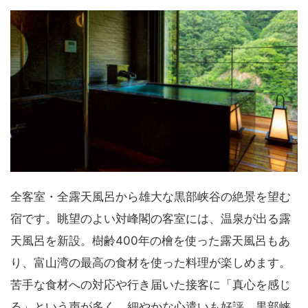
全客室・全露天風呂から雄大な黒部峡谷の絶景を望む
宿です。眺望のよい対峰閣の客室には、温泉が出る露
天風呂を新設。樹齢400年の檜を使った露天風呂もあ
り、富山湾の最高の食材を使った料理が楽しめます。
苦手な食材への対応や行き届いた接客に「真心を感じ
る」という声が多く、細やかな心遣いも好評。黒部峡