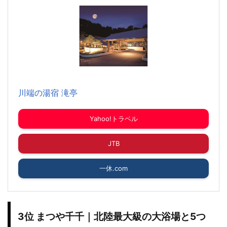
川端の湯宿 滝亭
Yahoo!トラベル
JTB
一休.com
3位 まつや千千｜北陸最大級の大浴場と5つ