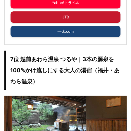
Yahoo!トラベル
JTB
一休.com
7位 越前あわら温泉 つるや｜3本の源泉を
100%かけ流しにする大人の湯宿（福井・あ
わら温泉）