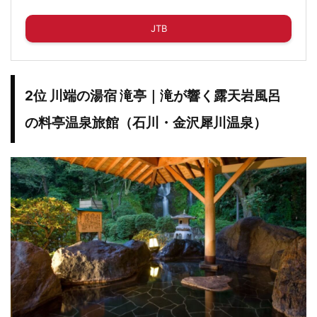
JTB
2位 川端の湯宿 滝亭｜滝が響く露天岩風呂
の料亭温泉旅館（石川・金沢犀川温泉）