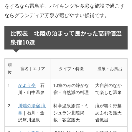
をするなら雷鳥荘。バイキングや多彩な施設で過ごす
ならグランディア芳泉が選びやすい候補です。
比較表｜北陸の泊まって良かった高評価温
泉宿10選
順
宿名｜エリア
タイプ・特徴
温泉・お風呂
位
1
かよう亭
｜石
10室のみの静かな
大自然のなか
川・山中温泉
宿・自然派の料理
で楽しむ温泉
2
川端の湯宿 滝
料亭温泉旅館・ミ
滝が響く野趣
亭
｜石川・金
シュラン北陸掲
あふれる露天
沢犀川温泉
載・客室露天
岩風呂