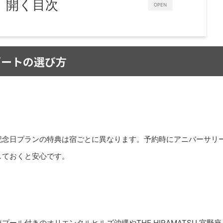
開く目次
OPEN
ゾートの選び方
記念日プランの特典は宿ごとに異なります。予約時にアニバーサリ
しておくと安心です。
ル付きのオリエンタルヒルズ沖縄やTHE HIRAMATSU 宜野座