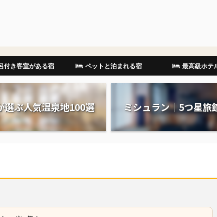
呂付き客室がある宿
ペットと泊まれる宿
最高級ホテ
が選ぶ人気温泉地100選
ミシュラン｜5つ星旅