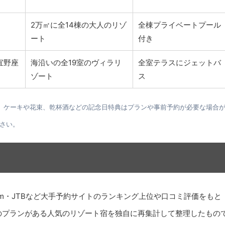
2万㎡に全14棟の大人のリゾ
全棟プライベートプール
ート
付き
宜野座
海沿いの全19室のヴィラリ
全室テラスにジェットバ
ゾート
ス
。ケーキや花束、乾杯酒などの記念日特典はプランや事前予約が必要な場合
さい。
om・JTBなど大手予約サイトのランキング上位や口コミ評価をもと
のプランがある人気のリゾート宿を独自に再集計して整理したもの