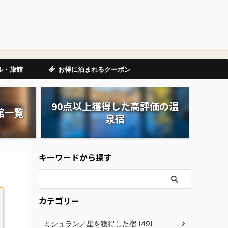
ル・旅館
お得に泊まれるクーポン
90点以上獲得した高評価の温
館一覧
泉宿
キーワードから探す
カテゴリー
ミシュラン／星を獲得した宿 (49)