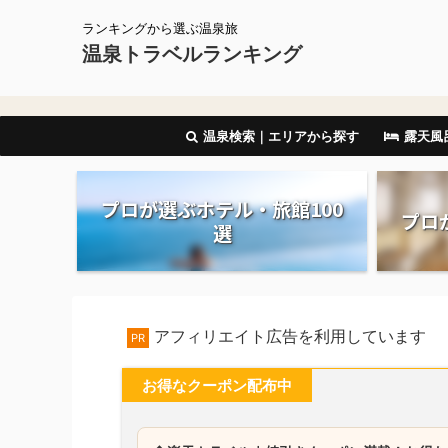
ランキングから選ぶ温泉旅
温泉トラベルランキング
温泉検索｜エリアから探す
露天風
プロが選ぶホテル・旅館100
プロ
選
アフィリエイト広告を利用しています
PR
お得なクーポン配布中