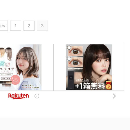
rev
1
2
3