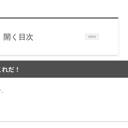
開く目次
OPEN
これだ！
す。