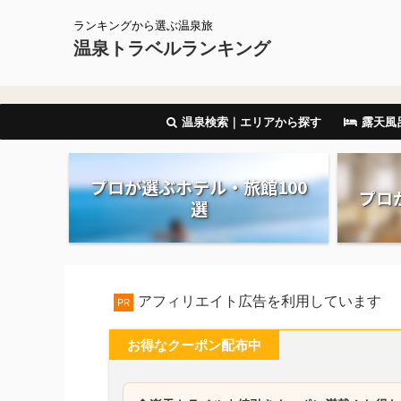
ランキングから選ぶ温泉旅
温泉トラベルランキング
温泉検索｜エリアから探す
露天風
プロが選ぶホテル・旅館100
プロ
選
アフィリエイト広告を利用しています
PR
お得なクーポン配布中