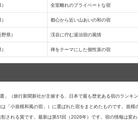
県）
全室離れのプライベートな宿
県）
都心から近い山あいの和の宿
長野県）
渓谷に佇む湯治宿の風情
県）
禅をテーマにした個性派の宿
0選」（旅行新聞新社が主催する、日本で最も歴史ある宿のランキ
前は「小規模和風の宿」）に選ばれた宿をまとめたものです。規模
彰される賞です。最新は第51回（2026年）です。宿の情報は変わ