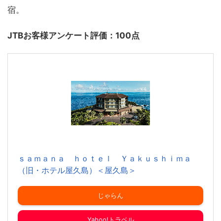
宿。
JTBお客様アンケート評価：100点
ｓａｍａｎａ ｈｏｔｅｌ Ｙａｋｕｓｈｉｍａ
（旧・ホテル屋久島）＜屋久島＞
じゃらん
Yahoo!トラベル