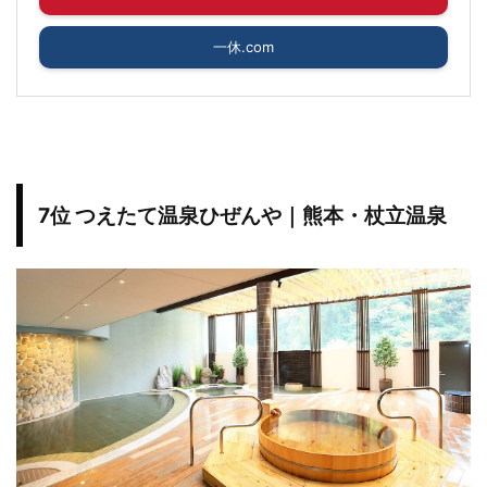
一休.com
7位 つえたて温泉ひぜんや｜熊本・杖立温泉