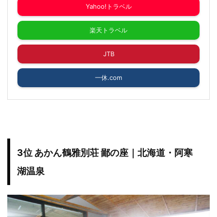
Yahoo!トラベル
楽天トラベル
JTB
一休.com
3位 あかん鶴雅別荘 鄙の座｜北海道・阿寒
湖温泉