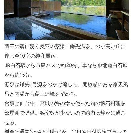
蔵王の麓に湧く奥羽の薬湯「鎌先温泉」の小高い丘に
佇む全10室の純和風宿。
JR白石駅から市民バスで約20分、車なら東北道白石IC
から約15分。
源泉は鎌先1号源泉のかけ流しで、開放感のある露天風
呂と内湯から蔵王連峰を望める。
食事は仙台牛、宮城の海の幸を使った旬の懐石料理を
部屋食で提供。客室数が少ないので館内は静かに過ご
せる。
料金は通常3〜4万円帯だが、平日や日付限定プランで