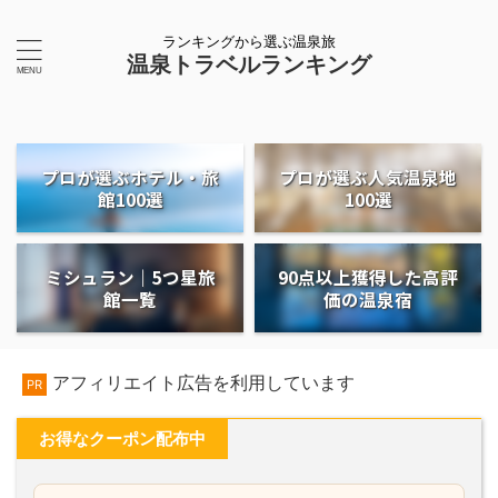
ランキングから選ぶ温泉旅
温泉トラベルランキング
プロが選ぶホテル・旅
プロが選ぶ人気温泉地
館100選
100選
ミシュラン｜5つ星旅
90点以上獲得した高評
館一覧
価の温泉宿
アフィリエイト広告を利用しています
PR
お得なクーポン配布中