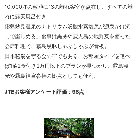
10,000坪の敷地に13の離れ客室が点在し、すべての離
れに露天風呂付き。
霧島妙見温泉のナトリウム炭酸水素塩泉が源泉かけ流
しで楽しめる。食事は黒豚や鹿児島の地野菜を使った
会席料理で、霧島黒豚しゃぶしゃぶが看板。
日本秘湯を守る会の宿でもある。お部屋タイプを選べ
ば1泊2食付き2万円以下のプランが見つかり、霧島観
光や霧島神宮参拝の拠点としても便利。
JTBお客様アンケート評価：98点