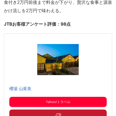
食付き2万円前後まで料金が下がり、贅沢な食事と源泉
かけ流しを2万円で味わえる。
JTBお客様アンケート評価：98点
櫻湯 山茱萸
Yahoo!トラベル
JTB