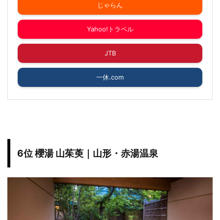
じゃらん
Yahoo!トラベル
JTB
一休.com
6位 櫻湯 山茱萸｜山形・赤湯温泉