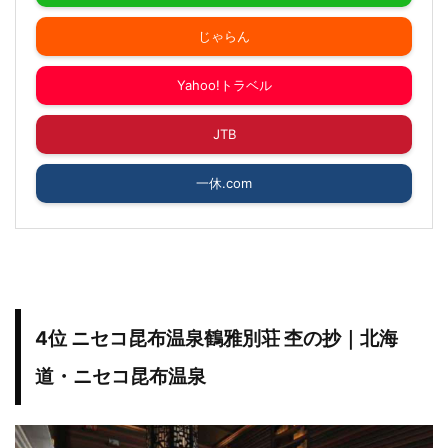
じゃらん
Yahoo!トラベル
JTB
一休.com
4位 ニセコ昆布温泉鶴雅別荘 杢の抄｜北海
道・ニセコ昆布温泉