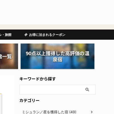
ル・旅館
お得に泊まれるクーポン
90点以上獲得した高評価の温
館一覧
泉宿
キーワードから探す
カテゴリー
ミシュラン／星を獲得した宿 (49)