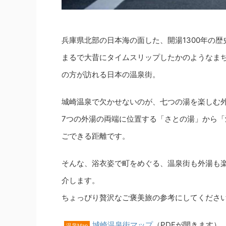
兵庫県北部の日本海の面した、開湯1300年の
まるで大昔にタイムスリップしたかのようなま
の方が訪れる日本の温泉街。
城崎温泉で欠かせないのが、七つの湯を楽しむ
7つの外湯の両端に位置する「さとの湯」から「
ごできる距離です。
そんな、浴衣姿で町をめぐる、温泉街も外湯も
介します。
ちょっぴり贅沢なご褒美旅の参考にしてくださ
城崎温泉街マップ
（PDFが開きます）
温泉Map