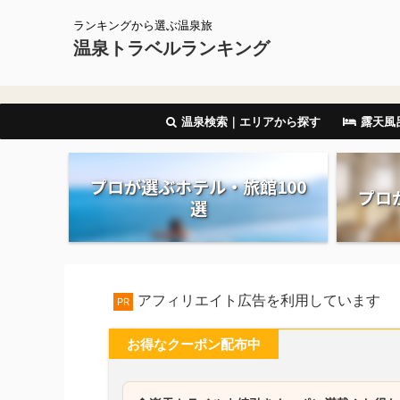
ランキングから選ぶ温泉旅
温泉トラベルランキング
温泉検索｜エリアから探す
露天風
プロが選ぶホテル・旅館100
プロ
選
アフィリエイト広告を利用しています
PR
お得なクーポン配布中