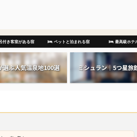
呂付き客室がある宿
ペットと泊まれる宿
最高級ホテ
が選ぶ人気温泉地100選
ミシュラン｜5つ星旅