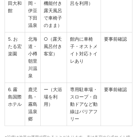
田大和
岡・
機能付き
呂を利用）
館
伊豆
露天風呂
下田
で車椅子
温泉
のまま）
5. お
北海
○（露天
館内に車椅
要事前確認
たる宏
道・
風呂付き
子・オストメ
楽園
小樽
客室）
イト対応トイ
朝里
レあり
川温
泉
6. 霧
鹿児
ー（大浴
専用駐車場・
要事前確認
島国際
島・
場を利
スロープ・自
ホテル
霧島
用）
動ドアなど動
温泉
線はバリアフ
郷
リー