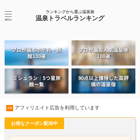
ランキングから選ぶ温泉旅
温泉トラベルランキング
プロが選ぶホテル・旅
プロが選ぶ人気温泉地
館100選
100選
ミシュラン｜5つ星旅
90点以上獲得した高評
館一覧
価の温泉宿
アフィリエイト広告を利用しています
PR
お得なクーポン配布中