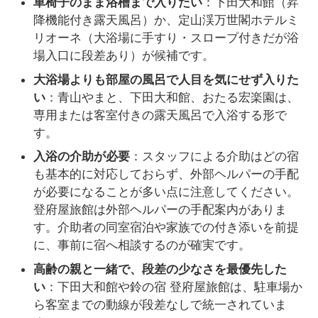
車椅子のまま浴槽まで入りたい
：下田大和館（昇
降機能付き露天風呂）か、定山渓万世閣ホテルミ
リオーネ（大浴場に手すり・スロープ付きだが浴
場入口に段差あり）が候補です。
大浴場よりも部屋の風呂で人目を気にせず入りた
い
：青山やまと、下田大和館、おたる宏楽園は、
専用または客室付きの露天風呂で入浴する形で
す。
入浴の介助が必要
：スタッフによる介助はどの宿
も基本的に対応しておらず、外部ヘルパーの手配
が必要になることが多い点に注意してください。
登府屋旅館は外部ヘルパーの手配案内がありま
す。介助者の同室宿泊や家族での付き添いを前提
に、事前に宿へ相談するのが確実です。
高齢の親と一緒で、段差の少なさを最優先した
い
：下田大和館や鈴の宿 登府屋旅館は、駐車場か
ら客室までの動線が段差なしで統一されていま