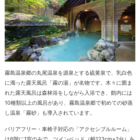
霧島温泉郷の丸尾温泉を源泉とする硫黄泉で、乳白色
に濁った露天風呂「霧の湯」が名物です。木々に囲ま
れた露天風呂は森林浴をしながら入浴でき、館内には
10種類以上の風呂があり、霧島温泉郷で初めての砂蒸
し温泉「霧砂」も導入されています。
バリアフリー・車椅子対応の「アクセシブルルーム」
は6階に1室のみで、ツインベッド（幅123cm×2台）を