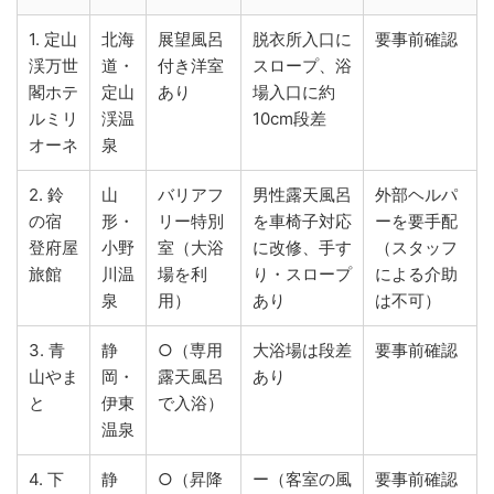
1. 定山
北海
展望風呂
脱衣所入口に
要事前確認
渓万世
道・
付き洋室
スロープ、浴
閣ホテ
定山
あり
場入口に約
ルミリ
渓温
10cm段差
オーネ
泉
2. 鈴
山
バリアフ
男性露天風呂
外部ヘルパ
の宿
形・
リー特別
を車椅子対応
ーを要手配
登府屋
小野
室（大浴
に改修、手す
（スタッフ
旅館
川温
場を利
り・スロープ
による介助
泉
用）
あり
は不可）
3. 青
静
○（専用
大浴場は段差
要事前確認
山やま
岡・
露天風呂
あり
と
伊東
で入浴）
温泉
4. 下
静
○（昇降
ー（客室の風
要事前確認