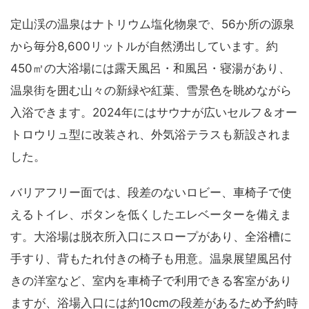
定山渓の温泉はナトリウム塩化物泉で、56か所の源泉
から毎分8,600リットルが自然湧出しています。約
450㎡の大浴場には露天風呂・和風呂・寝湯があり、
温泉街を囲む山々の新緑や紅葉、雪景色を眺めながら
入浴できます。2024年にはサウナが広いセルフ＆オー
トロウリュ型に改装され、外気浴テラスも新設されま
した。
バリアフリー面では、段差のないロビー、車椅子で使
えるトイレ、ボタンを低くしたエレベーターを備えま
す。大浴場は脱衣所入口にスロープがあり、全浴槽に
手すり、背もたれ付きの椅子も用意。温泉展望風呂付
きの洋室など、室内を車椅子で利用できる客室があり
ますが、浴場入口には約10cmの段差があるため予約時