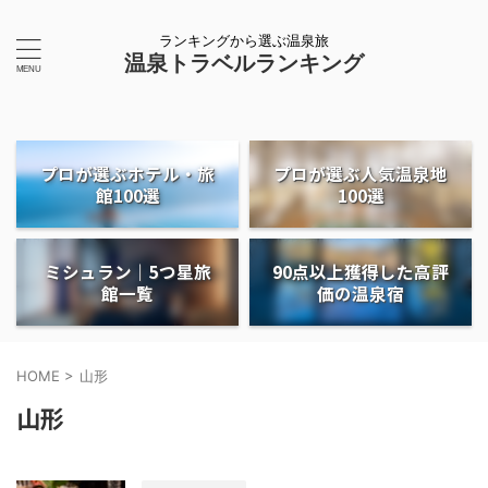
ランキングから選ぶ温泉旅
温泉トラベルランキング
プロが選ぶホテル・旅
プロが選ぶ人気温泉地
館100選
100選
ミシュラン｜5つ星旅
90点以上獲得した高評
館一覧
価の温泉宿
HOME
>
山形
山形