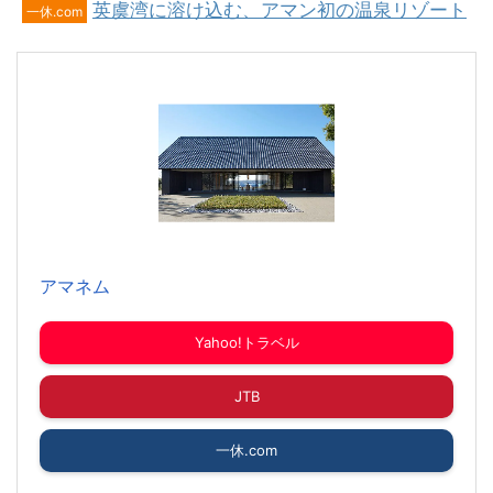
英虞湾に溶け込む、アマン初の温泉リゾート
一休.com
アマネム
Yahoo!トラベル
JTB
一休.com