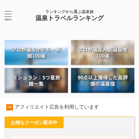
ランキングから選ぶ温泉旅
温泉トラベルランキング
プロが選ぶホテル・旅
プロが選ぶ人気温泉地
館100選
100選
ミシュラン｜5つ星旅
90点以上獲得した高評
館一覧
価の温泉宿
アフィリエイト広告を利用しています
PR
お得なクーポン配布中