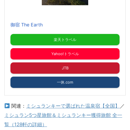
御宿 The Earth
楽天トラベル
Yahoo!トラベル
JTB
一休.com
関連：
ミシュランキーで選ばれた温泉宿【全国】
／
ミシュラン5つ星旅館＆ミシュランキー獲得旅館 全一
覧（128軒の詳細）