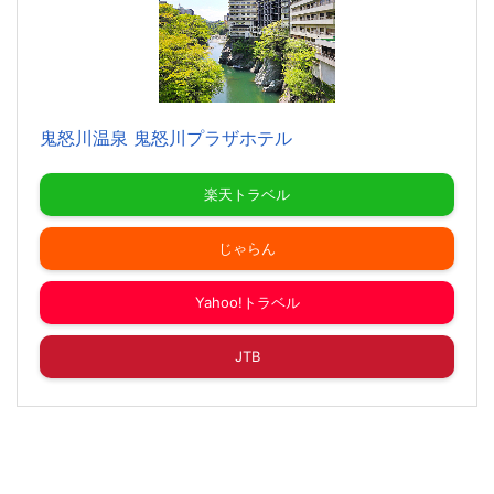
鬼怒川温泉 鬼怒川プラザホテル
楽天トラベル
じゃらん
Yahoo!トラベル
JTB