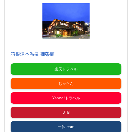
箱根湯本温泉 彌榮館
楽天トラベル
じゃらん
Yahoo!トラベル
JTB
一休.com