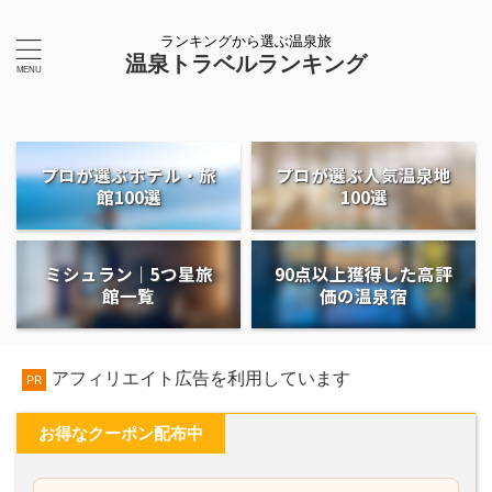
ランキングから選ぶ温泉旅
温泉トラベルランキング
プロが選ぶホテル・旅
プロが選ぶ人気温泉地
館100選
100選
ミシュラン｜5つ星旅
90点以上獲得した高評
館一覧
価の温泉宿
アフィリエイト広告を利用しています
PR
お得なクーポン配布中