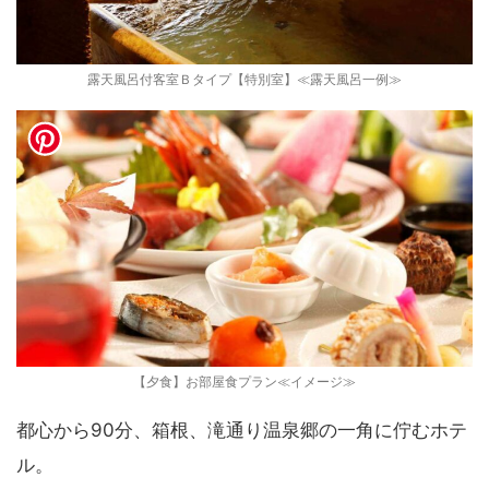
露天風呂付客室Ｂタイプ【特別室】≪露天風呂一例≫
【夕食】お部屋食プラン≪イメージ≫
都心から90分、箱根、滝通り温泉郷の一角に佇むホテ
ル。