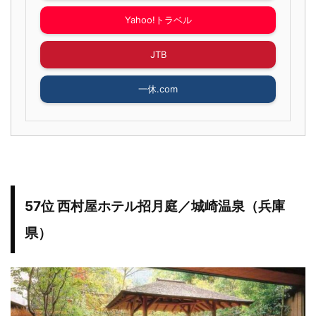
Yahoo!トラベル
JTB
一休.com
57位 西村屋ホテル招月庭／城崎温泉（兵庫
県）