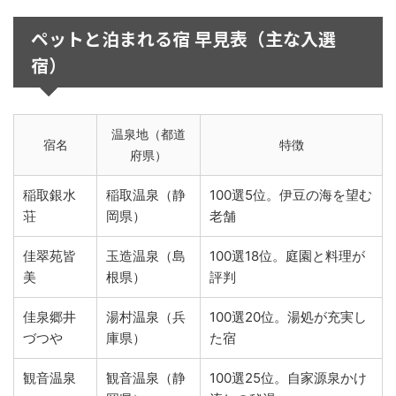
ペットと泊まれる宿 早見表（主な入選
宿）
温泉地（都道
宿名
特徴
府県）
稲取銀水
稲取温泉（静
100選5位。伊豆の海を望む
荘
岡県）
老舗
佳翠苑皆
玉造温泉（島
100選18位。庭園と料理が
美
根県）
評判
佳泉郷井
湯村温泉（兵
100選20位。湯処が充実し
づつや
庫県）
た宿
観音温泉
観音温泉（静
100選25位。自家源泉かけ