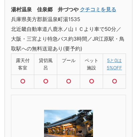
湯村温泉 佳泉郷 井づつや
クチコミを見る
兵庫県美方郡新温泉町湯1535
北近畿自動車道八鹿氷ノ山ＩＣより車で50分／
大阪・三宮より特急バス約3時間／JR江原駅・鳥
取駅への無料送迎あり(要予約)
露天付
貸切風
プール
ペット
5と0は
客室
呂
施設
5%OFF