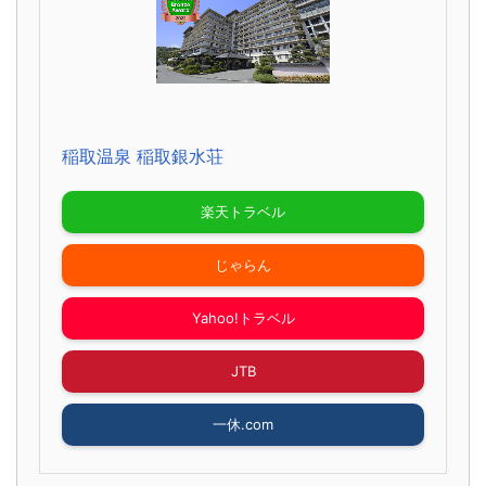
稲取温泉 稲取銀水荘
楽天トラベル
じゃらん
Yahoo!トラベル
JTB
一休.com