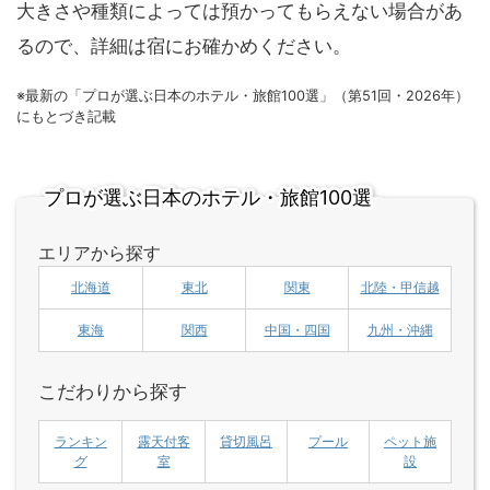
大きさや種類によっては預かってもらえない場合があ
るので、詳細は宿にお確かめください。
※最新の「プロが選ぶ日本のホテル・旅館100選」（第51回・2026年）
にもとづき記載
プロが選ぶ日本のホテル・旅館100選
エリアから探す
北海道
東北
関東
北陸・甲信越
東海
関西
中国・四国
九州・沖縄
こだわりから探す
ランキン
露天付客
貸切風呂
プール
ペット施
グ
室
設