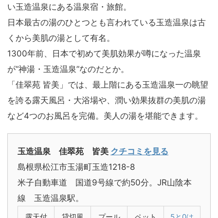
い玉造温泉にある温泉宿・旅館。
日本最古の湯のひとつとも言われている玉造温泉は古
くから美肌の湯として有名。
1300年前、日本で初めて美肌効果が噂になった温泉
が“神湯・玉造温泉”なのだとか。
「佳翠苑 皆美」では、最上階にある玉造温泉一の眺望
を誇る露天風呂・大浴場や、潤い効果抜群の美肌の湯
など4つのお風呂を完備。美人の湯を堪能できます。
玉造温泉 佳翠苑 皆美
クチコミを見る
島根県松江市玉湯町玉造1218-8
米子自動車道 国道9号線で約50分。JR山陰本
線 玉造温泉駅。
露天付
貸切風
プール
ペット
5と0は