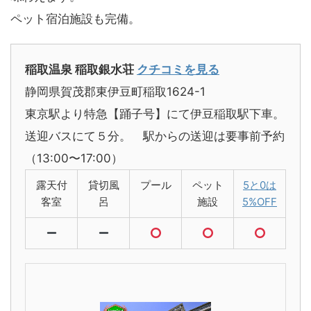
ペット宿泊施設も完備。
稲取温泉 稲取銀水荘
クチコミを見る
静岡県賀茂郡東伊豆町稲取1624-1
東京駅より特急【踊子号】にて伊豆稲取駅下車。
送迎バスにて５分。 駅からの送迎は要事前予約
（13:00〜17:00）
露天付
貸切風
プール
ペット
5と0は
客室
呂
施設
5%OFF