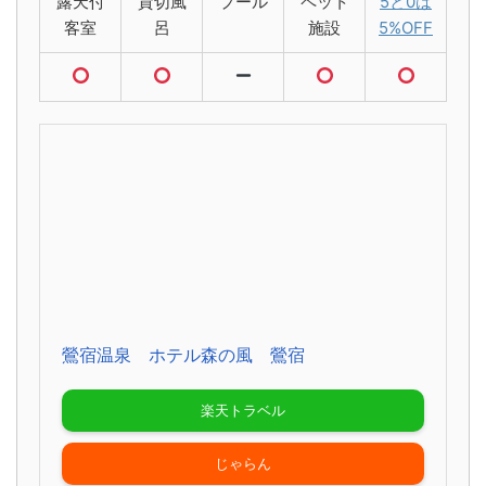
露天付
貸切風
プール
ペット
5と0は
客室
呂
施設
5%OFF
鶯宿温泉 ホテル森の風 鶯宿
楽天トラベル
じゃらん