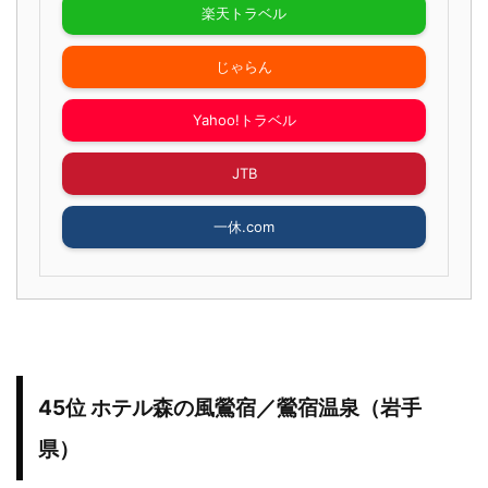
楽天トラベル
じゃらん
Yahoo!トラベル
JTB
一休.com
45位 ホテル森の風鶯宿／鶯宿温泉（岩手
県）