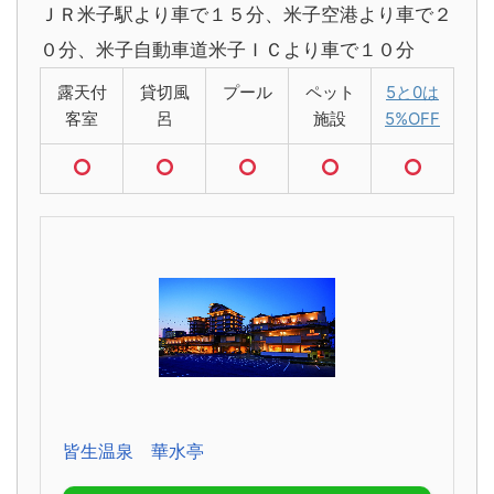
ＪＲ米子駅より車で１５分、米子空港より車で２
０分、米子自動車道米子ＩＣより車で１０分
露天付
貸切風
プール
ペット
5と0は
客室
呂
施設
5%OFF
皆生温泉 華水亭