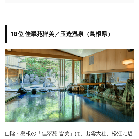
18位 佳翠苑皆美／玉造温泉（島根県）
山陰・島根の「佳翠苑 皆美」は、出雲大社、松江に近