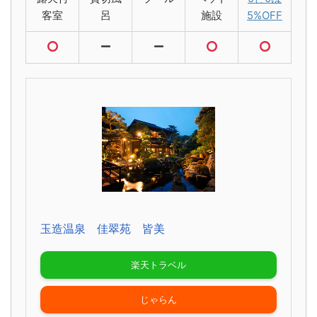
客室
呂
施設
5%OFF
玉造温泉 佳翠苑 皆美
楽天トラベル
じゃらん