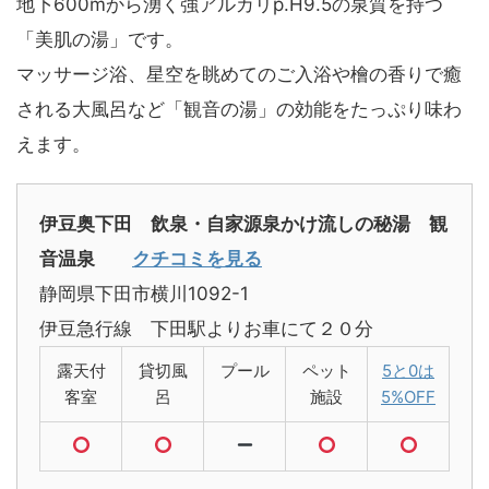
地下600mから湧く強アルカリp.H9.5の泉質を持つ
「美肌の湯」です。
マッサージ浴、星空を眺めてのご入浴や檜の香りで癒
される大風呂など「観音の湯」の効能をたっぷり味わ
えます。
伊豆奥下田 飲泉・自家源泉かけ流しの秘湯 観
音温泉
クチコミを見る
静岡県下田市横川1092-1
伊豆急行線 下田駅よりお車にて２０分
露天付
貸切風
プール
ペット
5と0は
客室
呂
施設
5%OFF