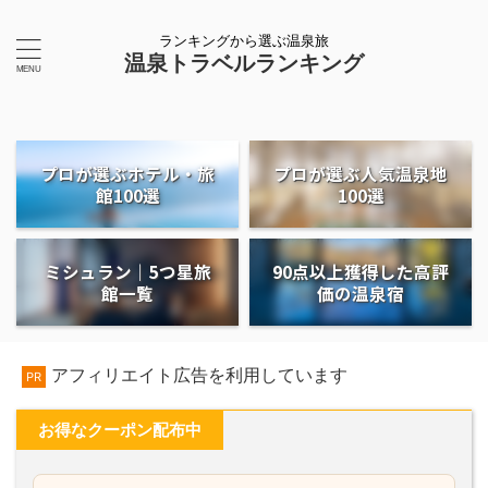
ランキングから選ぶ温泉旅
温泉トラベルランキング
プロが選ぶホテル・旅
プロが選ぶ人気温泉地
館100選
100選
ミシュラン｜5つ星旅
90点以上獲得した高評
館一覧
価の温泉宿
アフィリエイト広告を利用しています
PR
お得なクーポン配布中