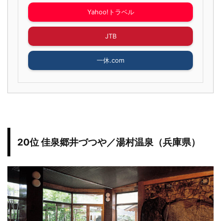
Yahoo!トラベル
JTB
一休.com
20位 佳泉郷井づつや／湯村温泉（兵庫県）