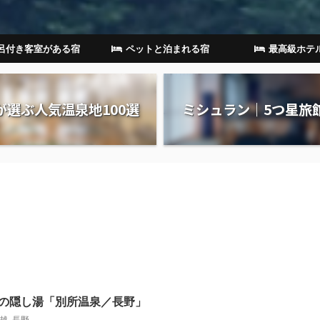
呂付き客室がある宿
ペットと泊まれる宿
最高級ホテ
が選ぶ人気温泉地100選
ミシュラン｜5つ星旅
の隠し湯「別所温泉／長野」
越
,
長野