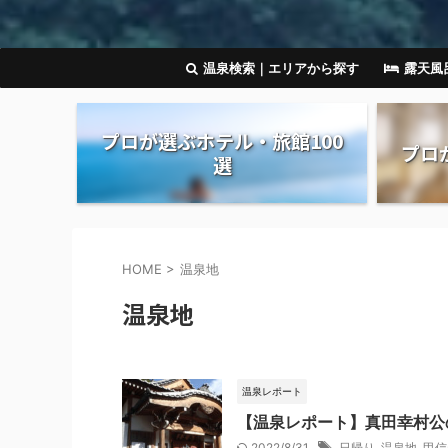
温泉検索｜エリアから探す
露天風
プロが選ぶホテル・旅館100
プロ
選
HOME
>
温泉地
温泉地
温泉レポート
【温泉レポート】真田幸村公
2022/8/31
日帰り
,
温泉地
,
甲信