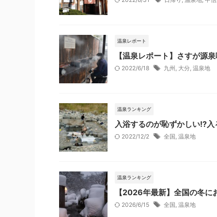
温泉レポート
【温泉レポート】さすが源泉
2022/6/18
九州
,
大分
,
温泉地
温泉ランキング
入浴するのが恥ずかしい!?
2022/12/2
全国
,
温泉地
温泉ランキング
【2026年最新】全国の冬
2026/6/15
全国
,
温泉地