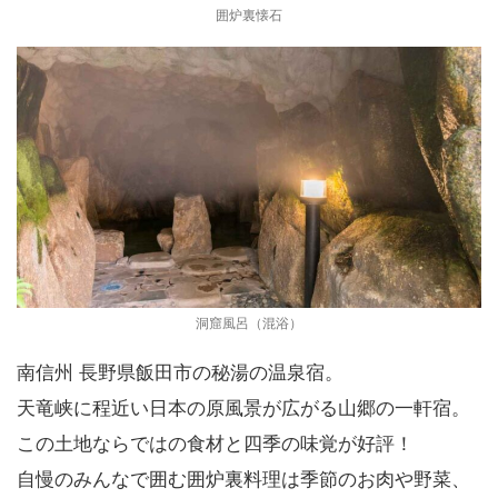
囲炉裏懐石
洞窟風呂（混浴）
南信州 長野県飯田市の秘湯の温泉宿。
天竜峡に程近い日本の原風景が広がる山郷の一軒宿。
この土地ならではの食材と四季の味覚が好評！
自慢のみんなで囲む囲炉裏料理は季節のお肉や野菜、