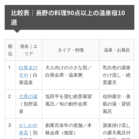
比較表｜長野の料理90点以上の温泉宿10
選
順
宿名｜エ
タイプ・特徴
温泉・お風呂
位
リア
1
白骨ゑび
大人向けの小さな宿／
乳白色の源泉
すや
｜白
白骨会席・温泉粥
かけ流し・絶
骨温泉
景露天
2
七草の湯
塩田平を望む絶景展望
信州最古・美
｜別所温
風呂／旬の創作会席
肌の湯・貸切
泉
風呂
3
かしわや
創業百余年の老舗／本
源泉掛け流し
本店
｜別
格会席（個室）
の露天風呂付