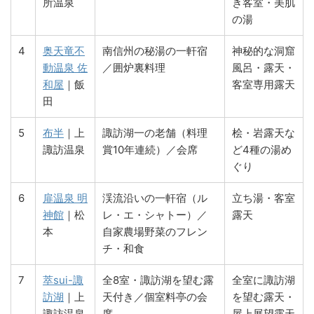
所温泉
き客室・美肌
の湯
4
奥天竜不
南信州の秘湯の一軒宿
神秘的な洞窟
動温泉 佐
／囲炉裏料理
風呂・露天・
和屋
｜飯
客室専用露天
田
5
布半
｜上
諏訪湖一の老舗（料理
桧・岩露天な
諏訪温泉
賞10年連続）／会席
ど4種の湯め
ぐり
6
扉温泉 明
渓流沿いの一軒宿（ル
立ち湯・客室
神館
｜松
レ・エ・シャトー）／
露天
本
自家農場野菜のフレン
チ・和食
7
萃sui-諏
全8室・諏訪湖を望む露
全室に諏訪湖
訪湖
｜上
天付き／個室料亭の会
を望む露天・
諏訪温泉
席
屋上展望露天