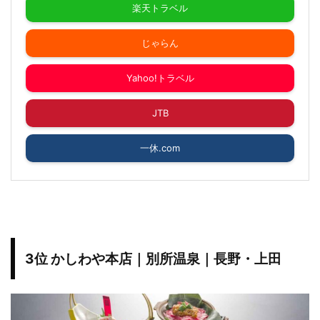
楽天トラベル
じゃらん
Yahoo!トラベル
JTB
一休.com
3位 かしわや本店｜別所温泉｜長野・上田