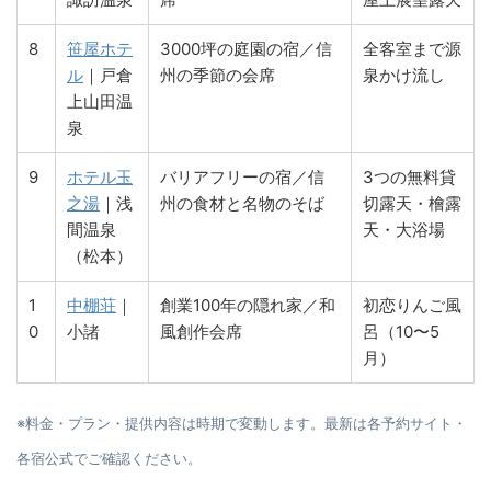
8
笹屋ホテ
3000坪の庭園の宿／信
全客室まで源
ル
｜戸倉
州の季節の会席
泉かけ流し
上山田温
泉
9
ホテル玉
バリアフリーの宿／信
3つの無料貸
之湯
｜浅
州の食材と名物のそば
切露天・檜露
間温泉
天・大浴場
（松本）
1
中棚荘
｜
創業100年の隠れ家／和
初恋りんご風
0
小諸
風創作会席
呂（10〜5
月）
※料金・プラン・提供内容は時期で変動します。最新は各予約サイト・
各宿公式でご確認ください。