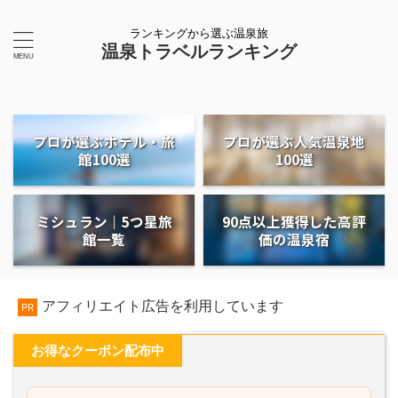
ランキングから選ぶ温泉旅
温泉トラベルランキング
プロが選ぶホテル・旅
プロが選ぶ人気温泉地
館100選
100選
ミシュラン｜5つ星旅
90点以上獲得した高評
館一覧
価の温泉宿
アフィリエイト広告を利用しています
PR
お得なクーポン配布中