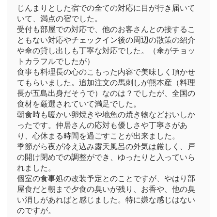
じんまりとした宿での全ての対応に目が行き届いて
いて、満点の宿でした。
受付も部屋での対応で、他のお客さんとの接するこ
ともない対応やチェックイン後の周辺の散策の紹介
や傘の貸し出しも丁寧な対応でした。（傘がチョッ
トカラフルでしたが）
食事も料理長の心のこもった内容で美味しく頂かせ
てもらいました。追加注文の馬刺しが熊本産（料理
長が五島出身だそうで）なのは？でしたが、全国の
食材を厳選されていて満足でした。
朝食時も暖かい卵焼きや地魚の焼き物などおいしか
ったです。仲居さんの応対も優しさや丁寧さがあ
り、心休まる時間を過ごすことが出来ました。
季節がら夜が冷え込み露天風呂の外気は厳しく、戸
の開け閉めでの調整ができ、ゆったりと入っていら
れました。
個室の食事処の改装予定とのことですが、やはり部
屋食だと朝まで夕食の臭いが残り、お香や、他の臭
い消しがあればと感じました。特に嫌な感じはない
のですが。