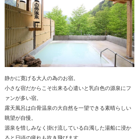
静かに寛げる大人の為のお宿。
小さな宿だからこそ出来る心遣いと乳白色の源泉にフ
ァンが多い宿。
露天風呂は白骨温泉の大自然を一望できる素晴らしい
眺望が自慢。
源泉を惜しみなく掛け流している白濁した湯船に浸か
ると日頃の疲れも吹き飛びます。